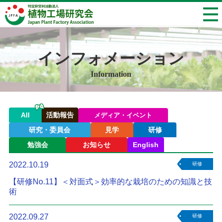
インフォメーション
Information
All
活動報告
メディア・イベント
研究・委員会
見学
研修
勉強会
お知らせ
English
2022.10.19
研修
【研修No.11】＜対面式＞効率的な栽培のための知識と技
術
2022.09.27
研修