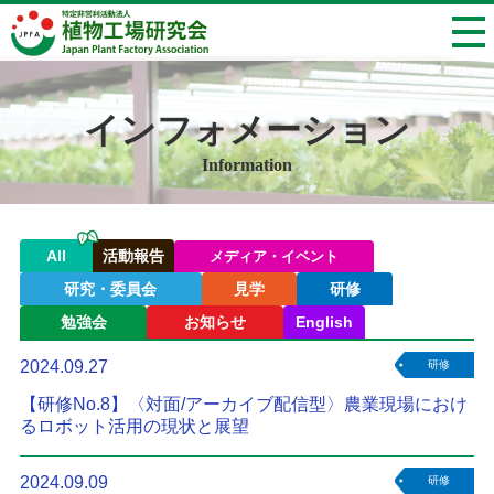
インフォメーション
Information
All
活動報告
メディア・イベント
研究・委員会
見学
研修
勉強会
お知らせ
English
2024.09.27
研修
【研修No.8】〈対面/アーカイブ配信型〉農業現場におけ
るロボット活用の現状と展望
2024.09.09
研修