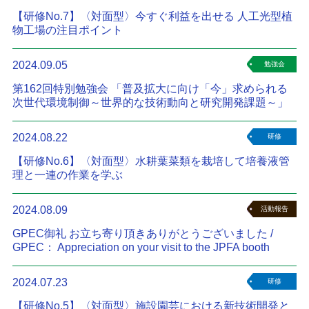
【研修No.7】〈対面型〉今すぐ利益を出せる 人工光型植
物工場の注目ポイント
2024.09.05
勉強会
第162回特別勉強会 「普及拡大に向け「今」求められる
次世代環境制御～世界的な技術動向と研究開発課題～」
2024.08.22
研修
【研修No.6】〈対面型〉水耕葉菜類を栽培して培養液管
理と一連の作業を学ぶ
2024.08.09
活動報告
GPEC御礼 お立ち寄り頂きありがとうございました /
GPEC： Appreciation on your visit to the JPFA booth
2024.07.23
研修
【研修No.5】〈対面型〉施設園芸における新技術開発と