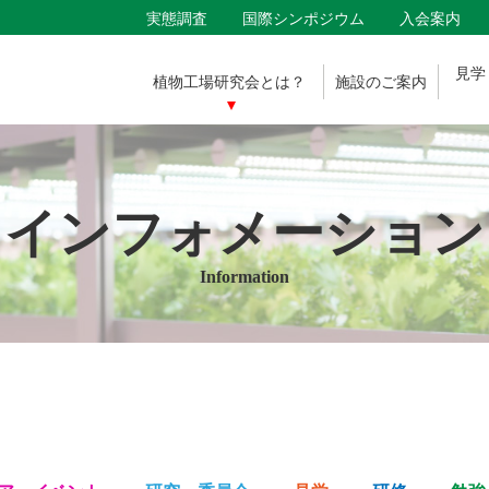
実態調査
国際シンポジウム
入会案内
見学
植物工場
研究会とは？
施設の
ご案内
インフォメーション
Information