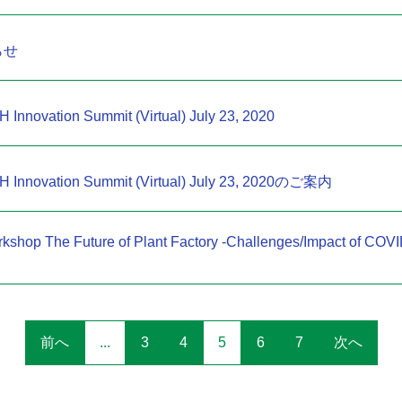
らせ
nnovation Summit (Virtual) July 23, 2020
Innovation Summit (Virtual) July 23, 2020のご案内
kshop The Future of Plant Factory -Challenges/Impact of COVID
前へ
...
3
4
5
6
7
次へ