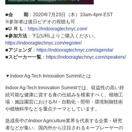
■
会 期
：2020年7月23日（木）10am-4pm EST
※参加者は後日ビデオの視聴も可
■
U R
L
：
https://indooragtechnyc.com/
■
参加方法
：下記URLよりご購入ください。
https://indooragtechnyc.com/register/
■
アジェンダ
：
https://indooragtechnyc.com/agenda/
■
スピーカー一覧
：
https://indooragtechnyc.com/speakers/
▼
Indoor Ag-Tech Innovation Summit
とは
Indoor Ag-Tech Innovation Summit
では、収益性の高い持
続可能な健康に資する食の仕組みを模索すべく、植物工
場・施設園芸における
AI
・自動化・照明・環境制御技術
や植物科学などを重点テーマとしています。
急成長中の
Indoor Agriculture
業界を代表する企業・研究
者などが集い、国内外から注目されるキープレーヤーの