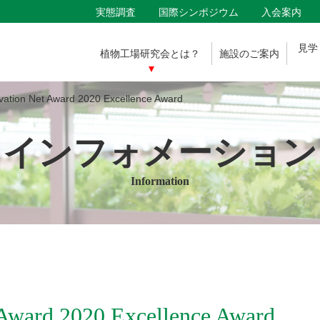
実態調査
国際シンポジウム
入会案内
見学
植物工場
研究会とは？
施設の
ご案内
ion Net Award 2020 Excellence Award
インフォメーション
Information
 Award 2020 Excellence Award