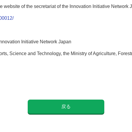
website of the secretariat of the Innovation Initiative Network 
500012/
nnovation Initiative Network Japan
orts, Science and Technology, the Ministry of Agriculture, Fores
戻る