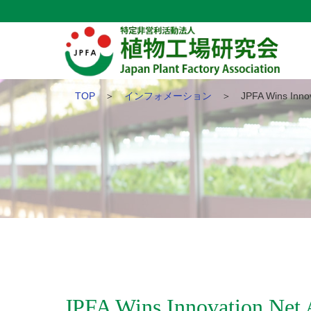
TOP
＞
インフォメーション
＞ JPFA Wins Innovat
JPFA Wins Innovation Net