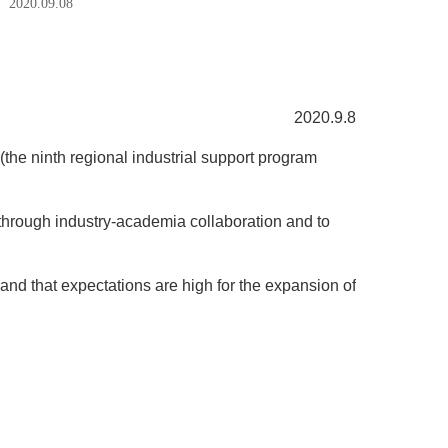
2020.09.08
2020.9.8
he ninth regional industrial support program
 through industry-academia collaboration and to
and that expectations are high for the expansion of