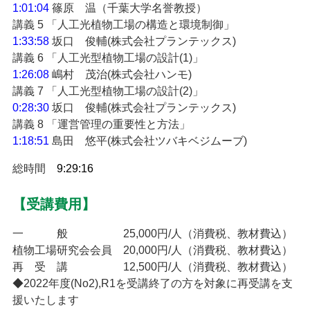
1:01:04
篠原 温（千葉大学名誉教授）
講義 5 「人工光植物工場の構造と環境制御」
1:33:58
坂口 俊輔(株式会社プランテックス)
講義 6 「人工光型植物工場の設計(1)」
1:26:08
嶋村 茂治(株式会社ハンモ)
講義 7 「人工光型植物工場の設計(2)」
0:28:30
坂口 俊輔(株式会社プランテックス)
講義 8 「運営管理の重要性と方法」
1:18:51
島田 悠平(株式会社ツバキベジムーブ)
総時間
9:29:16
【受講費用】
一 般 25,000円/人（消費税、教材費込）
植物工場研究会会員 20,000円/人（消費税、教材費込）
再 受 講 12,500円/人（消費税、教材費込）
◆2022年度(No2),R1を受講終了の方を対象に再受講を支
援いたします