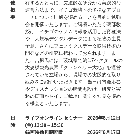
催
有するとともに、先進的な研究から実践的な
概
運営方法まで、イチゴ栽培への多様なアプロ
要
ーチについて理解を深めることを目的に勉強
会を開催いたします。ご講演いただく磯部教
授は、イチゴのゲノム情報を活用した育種法
や、大規模デジタルデータによる植物の生長
予測、さらにフェノミクスデータ取得技術の
開発などの研究に携わっておられます。ま
た、吉原氏には、茨城県で約1.7ヘクタールの
大規模観光農園「グランベリー大地」を運営
されている立場から、現場での実践的な取り
組みをご紹介いただきます。当日は質疑応答
やディスカッションの時間も設け、研究と実
務の両面からイチゴ栽培に関する知見を深め
る機会といたします。
日
ライブオンラインセミナー 2026年6月12日
時
(金) 13:30～15:30
録画映像視聴期間 2026年6月17日