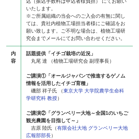
込（振込手数料は申込者様負担） にてお願い
いたします。
※ご所属組織の当会へのご入会の有無に関し
ては、貴社内植物工場担当者様にご確認をお
願い致します。ご不明な場合は、植物工場研
究会までメールにてお問い合わせください。
内
話題提供「イチゴ栽培の近況」
容
丸尾 達 （植物工場研究会 副理事長）
ご講演①「オールジャパンで推進するゲノム
情報を活用したイチゴ育種」
磯部 祥子氏 （
東京大学 大学院農学生命科
学研究科 教授
）
ご講演②「グランベリー大地～全国1のいちご
観光農園を目指して～」
吉原 陸氏（
有限会社大地 グランベリー大地
広報部部長
）