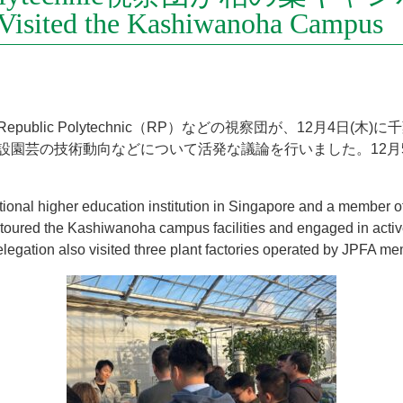
 Visited the Kashiwanoha Campus
blic Polytechnic（RP）などの視察団が、12月4日
園芸の技術動向などについて活発な議論を行いました。12月5
tional higher education institution in Singapore and a member 
oured the Kashiwanoha campus facilities and engaged in active 
egation also visited three plant factories operated by JPFA m