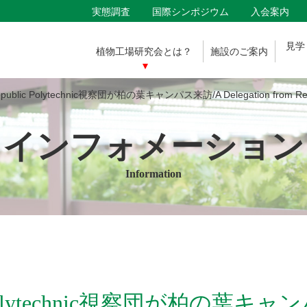
実態調査
国際シンポジウム
入会案内
見学
植物工場
研究会とは？
施設の
ご案内
Polytechnic視察団が柏の葉キャンパス来訪/A Delegation from Republic P
インフォメーション
Information
lytechnic視察団が柏の葉キャンパス