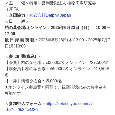
＜
主 催
＞特定非営利活動法人 植物工場研究会
（JPFA）
＜
企画協力
＞
株式会社Delphy Japan
＜
日 程
＞
柏の葉会場/オンライン：2025年6月23日（月） 10
:00～
17:00
後 日 録 画 視 聴：
2025年6月26日(木)13:00～2025年7月7
日(月)13:00
＜
参 加 費(税込)
＞
【会員】柏の葉会場：\33,000/名 オンライン：\27,500/名
【非会員】柏の葉会場：\55,000/名 オンライン：\49,500/
名
【一律】情報交換会：\5,000/名
★オンライン参加費と同額で、録画視聴のみのお申込も
可能です。
＜
参加申込フォーム
＞
https://select-type.com/e/?
id=Gs_9k32wM80