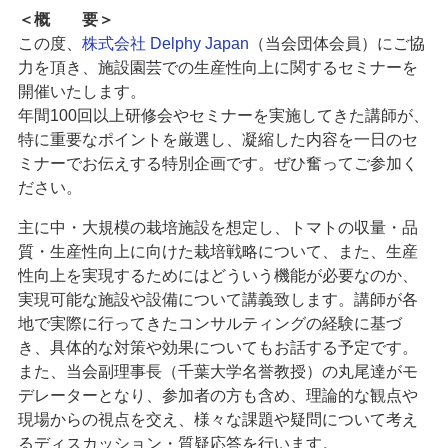
＜概 要＞
この度、
株式会社 Delphy Japan
（当会団体会員）にご協
力を頂き、施設園芸での生産性向上に関するセミナーを
開催いたします。
年間100回以上研修会やセミナーを実施してきた講師が、
特に重要なポイントを厳選し、凝縮した内容を一日のセ
ミナーでお伝えする特別企画です。ぜひ奮ってご参加く
ださい。
主に中・大規模の栽培施設を想定し、トマトの収量・品
質・生産性向上に向けた栽培戦略について、また、生産
性向上を実現するためにはどういう機能が必要なのか、
実現可能な施設や設備について講義致します。講師が各
地で実際に行ってきたコンサルティングの経験に基づ
き、具体的な対策や効果についてもお話する予定です。
また、当会副理事長（千葉大学名誉教授）の丸尾達がモ
デレーターとなり、参加者の方も含め、理論的な観点や
現場からの視点を交え、様々な課題や疑問について考え
るディスカッション・質疑応答を行います。