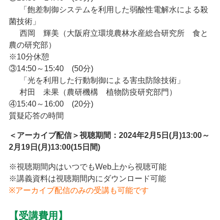
AA
「飽差制御システムを利用した弱酸性電解水による殺
菌技術」
AA
西岡 輝美（大阪府立環境農林水産総合研究所 食と
農の研究部）
※10分休憩
③14:50～15:40 (50分)
AA
「光を利用した行動制御による害虫防除技術」
AA
村田 未果（農研機構 植物防疫研究部門）
④15:40～16:00 (20分)
質疑応答の時間
＜アーカイブ配信＞視聴期間：2024年2月5日(月)13:00～
2月19日(月)13:00(15日間)
※視聴期間内はいつでもWeb上から視聴可能
※講義資料は視聴期間内にダウンロード可能
※アーカイブ配信のみの受講も可能です
【受講費用】