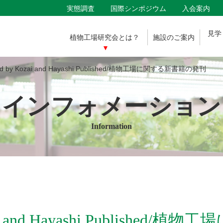
実態調査
国際シンポジウム
入会案内
見学
植物工場
研究会とは？
施設の
ご案内
d by Kozai and Hayashi Published/植物工場に関する新書籍の発刊
インフォメーション
Information
Kozai and Hayashi Publish