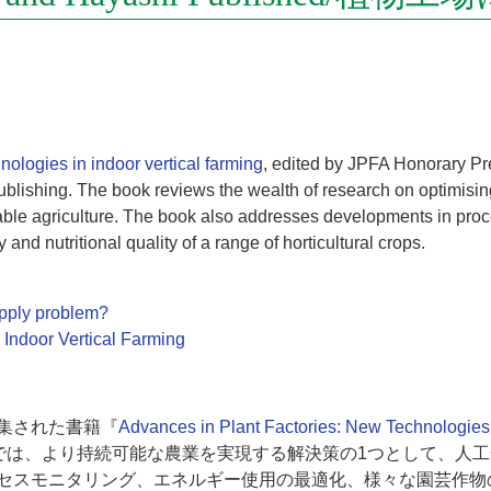
nologies in indoor vertical farming
, edited by JPFA Honorary Pr
shing. The book reviews the wealth of research on optimising pl
nable agriculture. The book also addresses developments in proc
and nutritional quality of a range of horticultural crops.
supply problem?
 Indoor Vertical Farming
集された書籍『
Advances in Plant Factories: New Technologies 
ました。本書では、より持続可能な農業を実現する解決策の1つとして
セスモニタリング、エネルギー使用の最適化、様々な園芸作物