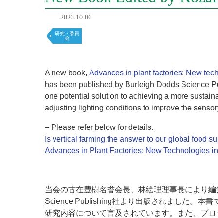
2023.10.06
研究・委員
会
A new book,
Advances in plant factories: New tech
has been published by Burleigh Dodds Science Publi
one potential solution to achieving a more sustai
adjusting lighting conditions to improve the sensory 
– Please refer below for details.
Is vertical farming the answer to our global food 
Advances in Plant Factories: New Technologies in
当会の古在豊樹名誉会長、林絵理理事長により編
Science Publishing社より出版され
研究内容について言及されています。また、プロ