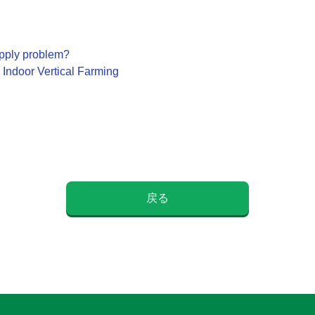
supply problem?
 Indoor Vertical Farming
戻る