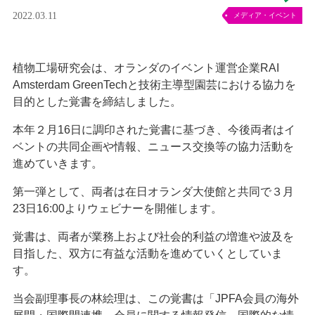
2022.03.11
メディア・イベント
植物工場研究会は、オランダのイベント運営企業RAI
Amsterdam GreenTechと技術主導型園芸における協力を
目的とした覚書を締結しました。
本年２月16日に調印された覚書に基づき、今後両者はイ
ベントの共同企画や情報、ニュース交換等の協力活動を
進めていきます。
第一弾として、両者は在日オランダ大使館と共同で３月
23日16:00よりウェビナーを開催します。
覚書は、両者が業務上および社会的利益の増進や波及を
目指した、双方に有益な活動を進めていくとしていま
す。
当会副理事長の林絵理は、この覚書は「JPFA会員の海外